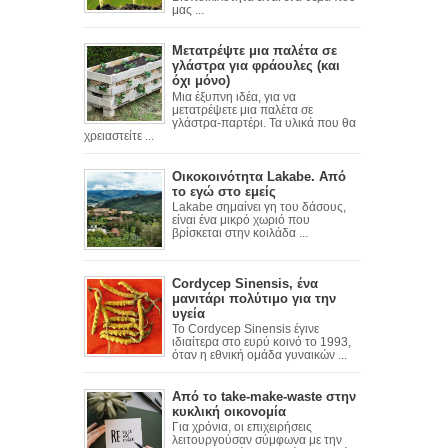
μας ...
Μετατρέψτε μια παλέτα σε
γλάστρα για φράουλες (και
όχι μόνο)
Mια έξυπνη ιδέα, για να
μετατρέψετε μια παλέτα σε
γλάστρα-παρτέρι. Τα υλικά που θα
χρειαστείτε ...
Οικοκοινότητα Lakabe. Από
το εγώ στο εμείς
Lakabe σημαίνει γη του δάσους,
είναι ένα μικρό χωριό που
βρίσκεται στην κοιλάδα ...
Cordycep Sinensis, ένα
μανιτάρι πολύτιμο για την
υγεία
Το Cordycep Sinensis έγινε
ιδιαίτερα στο ευρύ κοινό το 1993,
όταν η εθνική ομάδα γυναικών ...
Από το take-make-waste στην
κυκλική οικονομία
Για χρόνια, οι επιχειρήσεις
λειτουργούσαν σύμφωνα με την