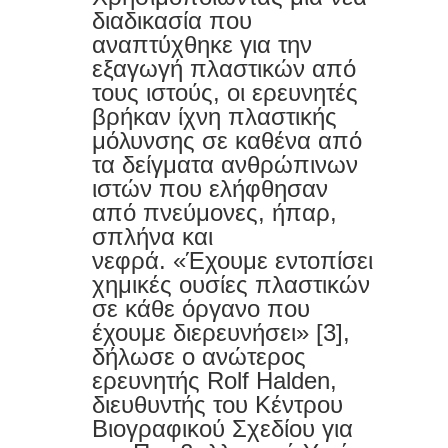
κόλπο με το πιάτο σας και « δύναμη
διαδικασία που
αναπτύχθηκε για την
χωρίς να πατήσετε σε γυμναστήριο
εξαγωγή πλαστικών από
τους ιστούς, οι ερευνητές
βρήκαν ίχνη πλαστικής
μόλυνσης σε καθένα από
τα δείγματα ανθρώπινων
ιστών που ελήφθησαν
από πνεύμονες, ήπαρ,
σπλήνα και
νεφρά.
«Έχουμε εντοπίσει
χημικές ουσίες πλαστικών
σε κάθε όργανο που
έχουμε διερευνήσει» [3],
δήλωσε ο ανώτερος
ερευνητής Rolf Halden,
διευθυντής του Κέντρου
Βιογραφικού Σχεδίου για