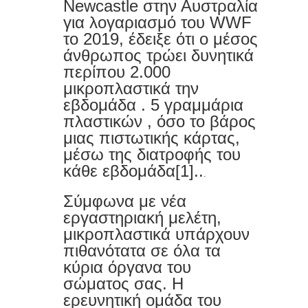
Newcastle στην Αυστραλία
Ερημίτες της ψηφιακής εποχής
για λογαριασμό του WWF
το 2019, έδειξε ότι ο μέσος
Τι είναι τα microgreens και πώς να
άνθρωπος τρώει δυνητικά
περίπου 2.000
τα καλλιεργήσετε
μικροπλαστικά την
εβδομάδα . 5 γραμμάρια
Greenwashing : Είναι όλα τα
πλαστικών , όσο το βάρος
πράσινα προϊόντα πραγματικά
μιας πιστωτικής κάρτας,
μέσω της διατροφής του
φιλικά προς το περιβάλλον;
κάθε εβδομάδα[1]..
.
Από το take-make-waste στην
Σύμφωνα με νέα
εργαστηριακή μελέτη,
κυκλική οικονομία
μικροπλαστικά υπάρχουν
Οι περίεργες και επικίνδυνες τοξίνες
πιθανότατα σε όλα τα
κύρια όργανα του
που κρύβονται στο φαγητό μας
σώματος σας. Η
ερευνητική ομάδα του
Πιείτε περισσότερο νερό: Η απλή