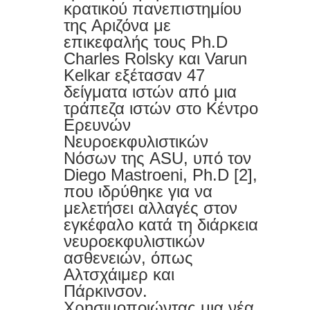
κρατικού πανεπιστημίου
της Αριζόνα με
λύση σε πολλά προβλήματα υγείας
επικεφαλής τους Ph.D
Από τα ..σκατά στο φλιτζάνι:
Charles Rolsky και Varun
Kelkar εξέτασαν 47
Ανακαλύψτε τους πιο ακριβούς και
δείγματα ιστών από μια
τράπεζα ιστών στο Κέντρο
παράξενους καφέδες
Ερευνών
Νευροεκφυλιστικών
Πλαστικό κάνναβης: Μια
Νόσων της ASU, υπό τον
εναλλακτική και βιώσιμη λύση για το
Diego Mastroeni, Ph.D [2],
που ιδρύθηκε για να
περιβάλλον
μελετήσει αλλαγές στον
εγκέφαλο κατά τη διάρκεια
Πώς οι χώροι πρασίνου επιδρούν
νευροεκφυλιστικών
ασθενειών, όπως
στην υγεία μας
Αλτσχάιμερ και
Μετά τα 50, κάντε ΑΥΤΟ το απλό
Πάρκινσον.
Χρησιμοποιώντας μια νέα