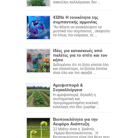
σακούλες καλλιέργειας δεν ...
432Hz Η τονικότητα της
συμπαντικής αρμονίας
"Αν θέλετε να ανακαλύψετε τα
μυστικά του σύμπαντος , σκεφτείτε
τα όπως την ενέργεια, τη ...
Ιδέες για κατασκευές από
παλέτες για το σπίτι και τον
κήπο
Δεδομένου ότι το ξύλο γίνεται όλο
και σπανιότερο, τα ξύλινα έπιπλα
είναι όλο και πιο ακριβά ...
Αμειψισπορά &
Συγκαλλιέργεια
Η αμειψισπορά, δηλαδή η
συστηματική και
προγραμματισμένη κυκλική
εναλλαγή στο ίδιο χωράφι ...
Βιοποικιλότητα για την
Αειφόρο Ανάπτυξη
22 Μαΐου είναι η Διεθνής
Ημέρα Βιοποικιλότητας . Η
Βιοποικιλότητα είναι ένα θέμα που