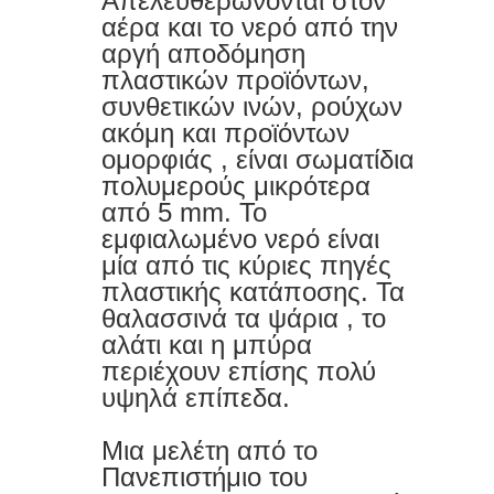
Απελευθερώνονται στον
7 μικρές αλλαγές που αυξάνουν την
αέρα και το νερό από την
αργή αποδόμηση
ευτυχία σας καθημερινά «Δεν
πλαστικών
προϊόντων,
συνθετικών ινών, ρούχων
χρειάζονται μεγάλες αλλαγές — μόνο
ακόμη και προϊόντων
σωστές κινήσεις.»
ομορφιάς , είναι σωματίδια
πολυμερούς μικρότερα
Πρωτεΐνη μετά τα 50: Πόση
από 5 mm. Το
εμφιαλωμένο νερό είναι
χρειάζεστε πραγματικά – Οδηγός 5
μία από τις κύριες πηγές
πλαστικής κατάποσης. Τα
βημάτων
θαλασσινά τα ψάρια , το
Μετά τα 50, σταμάτα να τρως ΑΥΤΟ
αλάτι και η μπύρα
περιέχουν επίσης πολύ
το «υγιεινό» πρωινό (Σου κλέβει την
υψηλά επίπεδα.
ενέργεια και μπλοκάρει τον
Μια μελέτη από το
Πανεπιστήμιο του
μεταβολισμό σου