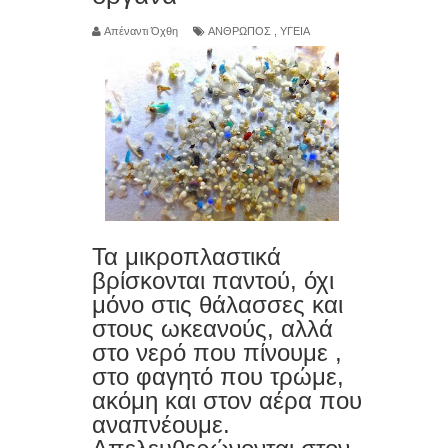
Απέναντι Όχθη
ΑΝΘΡΩΠΟΣ
,
ΥΓΕΙΑ
κάτι περίπλοκο… αλλά κάτι πολύ
συγκεκριμένο.»
Αντικατέστησε τώρα ΑΥΤΑ τα λάδια
της κουζίνας σου (Γερνάνε τα
κύτταρά σου 10 χρόνια πιο γρήγορα)
4 βιταμίνες που λείπουν από τους
Τα μικροπλαστικά
βρίσκονται παντού, όχι
περισσότερους ανθρώπους άνω των
μόνο στις θάλασσες και
στους ωκεανούς, αλλά
50
στο νερό που πίνουμε ,
στο φαγητό που τρώμε,
9 τροφές που βοηθούν φυσικά στη
ακόμη και στον αέρα που
μείωση της πίεσης χωρίς φάρμακα
αναπνέουμε.