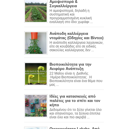
Αμειψισπορά &
Συγκαλλιέργεια
Η αμειψισπορά, δηλαδή η
συστηματική και
προγραμματισμένη κυκλική
εναλλαγή στο ίδιο χωράφι ...
Ανάποδη καλλιέργεια
ντομάτας (Οδηγίες και Βίντεο)
Η ανάποδη καλλιέργεια λαχανικών,
είτε σε κουβάδες είτε σε ειδικές
σακούλες καλλιέργειας δεν ...
Βιοποικιλότητα για την
Αειφόρο Ανάπτυξη
22 Μαΐου είναι η Διεθνής
Ημέρα Βιοποικιλότητας . Η
Βιοποικιλότητα είναι ένα θέμα που
μας ...
Ιδέες για κατασκευές από
παλέτες για το σπίτι και τον
κήπο
Δεδομένου ότι το ξύλο γίνεται όλο
και σπανιότερο, τα ξύλινα έπιπλα
είναι όλο και πιο ακριβά ...
Οικοκοινότητα Lakabe. Από