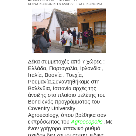
ΚΟΙΝΑ-ΚΟΙΝΩΝΙΚΗ & ΑΛΛΗΛΕΓΓΥΑ ΟΙΚΟΝΟΜΙΑ
κάτι περίπλοκο… αλλά κάτι πολύ
συγκεκριμένο.»
Αντικατέστησε τώρα ΑΥΤΑ τα λάδια
της κουζίνας σου (Γερνάνε τα
Δέκα συμμετοχές από 7 χώρες :
κύτταρά σου 10 χρόνια πιο γρήγορα)
Ελλάδα, Πορτογαλία, Ιρλανδία ,
Ιταλία, Βοσνία , Τσεχία,
4 βιταμίνες που λείπουν από τους
Ρουμανία.Συναντηθήκαμε στη
περισσότερους ανθρώπους άνω των
Βαλένθια, Ισπανία αρχές της
άνοιξης στο πλαίσιο μελέτης του
50
Bond ενός προγράμματος του
Coventry University
9 τροφές που βοηθούν φυσικά στη
Agroecology, όπου βρέθηκα σαν
εκπρόσωπος του
Agroecopolis
.
Με
μείωση της πίεσης χωρίς φάρμακα
έναν γρήγορο ισπανικό ρυθμό
σχεδόν δεν κοιμόμασταν, ειδικά