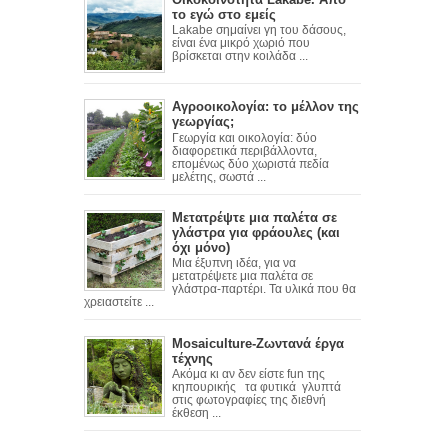
το εγώ στο εμείς
Lakabe σημαίνει γη του δάσους,
είναι ένα μικρό χωριό που
βρίσκεται στην κοιλάδα ...
Αγροοικολογία: το μέλλον της
γεωργίας;
Γεωργία και οικολογία: δύο
διαφορετικά περιβάλλοντα,
επομένως δύο χωριστά πεδία
μελέτης, σωστά ...
Μετατρέψτε μια παλέτα σε
γλάστρα για φράουλες (και
όχι μόνο)
Mια έξυπνη ιδέα, για να
μετατρέψετε μια παλέτα σε
γλάστρα-παρτέρι. Τα υλικά που θα
χρειαστείτε ...
Mosaiculture-Ζωντανά έργα
τέχνης
Ακόμα κι αν δεν είστε fun της
κηπουρικής τα φυτικά γλυπτά
στις φωτογραφίες της διεθνή
έκθεση ...