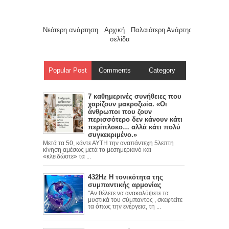
Νεότερη ανάρτηση
Αρχική
Παλαιότερη Ανάρτηση
σελίδα
Popular Post
Comments
Category
7 καθημερινές συνήθειες που
χαρίζουν μακροζωία. «Οι
άνθρωποι που ζουν
περισσότερο δεν κάνουν κάτι
περίπλοκο… αλλά κάτι πολύ
συγκεκριμένο.»
Μετά τα 50, κάντε ΑΥΤΗ την αναπάντεχη 5λεπτη
κίνηση αμέσως μετά το μεσημεριανό και
«κλειδώστε» τα ...
432Hz Η τονικότητα της
συμπαντικής αρμονίας
"Αν θέλετε να ανακαλύψετε τα
μυστικά του σύμπαντος , σκεφτείτε
τα όπως την ενέργεια, τη ...