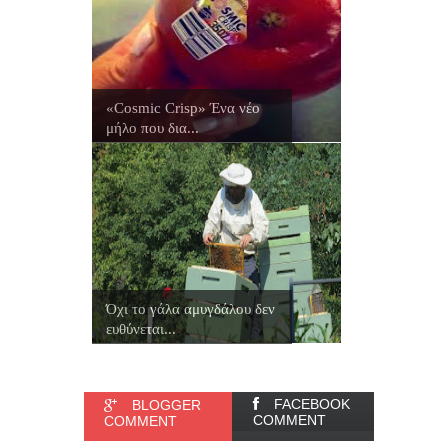
«Cosmic Crisp» Ένα νέο
μήλο που δια...
Όχι το γάλα αμυγδάλου δεν
ευθύνεται...
FACEBOOK
BLOGGER
COMMENT
COMMENT