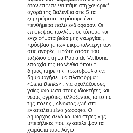
7 μικρές αλλαγές που αυξάνουν την
όταν έπρεπε να πάμε στη χονδρική
αγορά της Βαλένθια στις 5 τα
ευτυχία σας καθημερινά «Δεν
ξημερώματα, περάσαμε ένα
πενθήμερο πολύ ενδιαφέρον. Οι
χρειάζονται μεγάλες αλλαγές — μόνο
επισκέψεις πολλές , σε τόπους και
εγχειρήματα βιώσιμης γεωργίας ,
σωστές κινήσεις.»
πρόσβασης των μικροκαλλιεργητών
στις αγορές. Πρώτη στάση του
Πρωτεΐνη μετά τα 50: Πόση
ταξιδιού στη La Pobla de Vallbona ,
επαρχία της Βαλένθια όπου ο
χρειάζεστε πραγματικά – Οδηγός 5
δήμος πήρε την πρωτοβουλία να
δημιουργήσει μια πλατφόρμα :
βημάτων
«Land Banks»
, για σχολάζουσες
Μετά τα 50, σταμάτα να τρως ΑΥΤΟ
γαίες ανάμεσα στους ιδιοκτήτες και
νέους αγρότες, αλλάζοντας το τοπίο
το «υγιεινό» πρωινό (Σου κλέβει την
της πόλης , δίνοντας ζωή στα
εγκαταλειμμένα χωράφια. Ο
ενέργεια και μπλοκάρει τον
δήμαρχος αλλά και ιδιοκτήτες γης
υπερήλικες που εγκατέλειψαν τα
μεταβολισμό σου
χωράφια τους λόγω