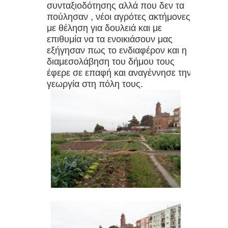
συνταξιοδότησης αλλά που δεν τα
Ερημίτες της ψηφιακής εποχής
πούλησαν , νέοι αγρότες ακτήμονες
με θέληση για δουλειά και με
Τι είναι τα microgreens και πώς να
επιθυμία να τα ενοικιάσουν μας
εξήγησαν πως το ενδιαφέρον και η
τα καλλιεργήσετε
διαμεσολάβηση του δήμου τους
έφερε σε επαφή και αναγέννησε την
Greenwashing : Είναι όλα τα
γεωργία στη πόλη τους.
πράσινα προϊόντα πραγματικά
φιλικά προς το περιβάλλον;
Από το take-make-waste στην
κυκλική οικονομία
Οι περίεργες και επικίνδυνες τοξίνες
που κρύβονται στο φαγητό μας
Πιείτε περισσότερο νερό: Η απλή