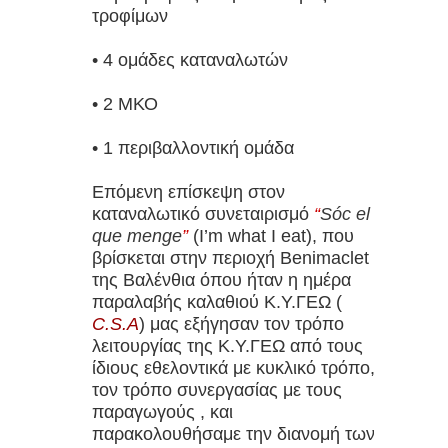
τροφίμων
• 4 ομάδες καταναλωτών
• 2 ΜΚΟ
• 1 περιβαλλοντική ομάδα
Επόμενη επίσκεψη στον
καταναλωτικό συνεταιρισμό
“
Sóc el
que menge
”
(I’m what I eat), που
βρίσκεται στην περιοχή Benimaclet
της Βαλένθια όπου ήταν η ημέρα
παραλαβής καλαθιού Κ.Υ.ΓΕΩ (
C.S.A
) μας εξήγησαν τον τρόπο
λειτουργίας της Κ.Υ.ΓΕΩ από τους
ίδιους εθελοντικά με κυκλικό τρόπο,
τον τρόπο συνεργασίας με τους
παραγωγούς , και
παρακολουθήσαμε την διανομή των