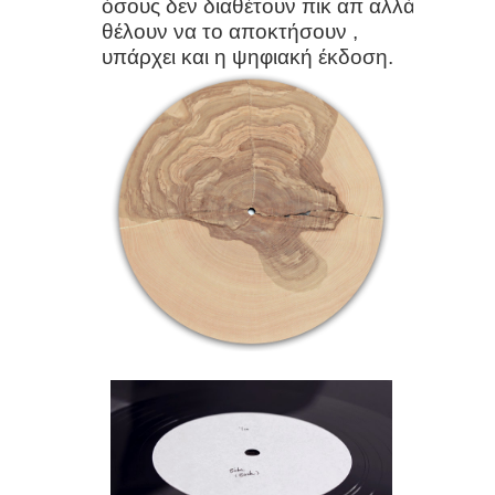
όσους δεν διαθέτουν πικ απ αλλά
κόλπο με το πιάτο σας και « δύναμη
θέλουν να το αποκτήσουν ,
υπάρχει και η ψηφιακή
έκδοση
.
χωρίς να πατήσετε σε γυμναστήριο