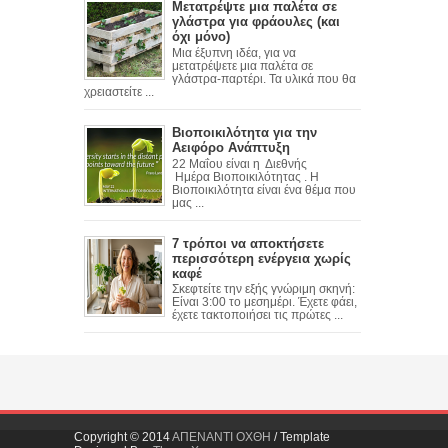
Μετατρέψτε μια παλέτα σε
γλάστρα για φράουλες (και
όχι μόνο)
Mια έξυπνη ιδέα, για να
μετατρέψετε μια παλέτα σε
γλάστρα-παρτέρι. Τα υλικά που θα
χρειαστείτε ...
Βιοποικιλότητα για την
Αειφόρο Ανάπτυξη
22 Μαΐου είναι η Διεθνής
Ημέρα Βιοποικιλότητας . Η
Βιοποικιλότητα είναι ένα θέμα που
μας ...
7 τρόποι να αποκτήσετε
περισσότερη ενέργεια χωρίς
καφέ
Σκεφτείτε την εξής γνώριμη σκηνή:
Είναι 3:00 το μεσημέρι. Έχετε φάει,
έχετε τακτοποιήσει τις πρώτες ...
Copyright © 2014
AΠENANTI OXΘH
/ Template