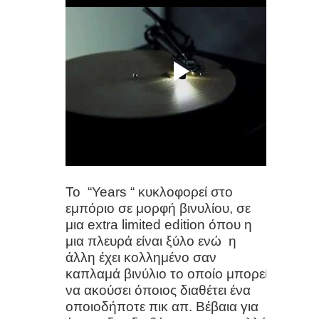
λύση σε πολλά προβλήματα υγείας
Από τα ..σκατά στο φλιτζάνι:
Ανακαλύψτε τους πιο ακριβούς και
παράξενους καφέδες
Πλαστικό κάνναβης: Μια
εναλλακτική και βιώσιμη λύση για το
Το “
Years
“ κυκλοφορεί στο
περιβάλλον
εμπόριο σε μορφή
βινυλίου
, σε
μια
extra
limited
edition
όπου η
Πώς οι χώροι πρασίνου επιδρούν
μια πλευρά είναι ξύλο ενώ η
άλλη έχει κολλημένο σαν
στην υγεία μας
καπλαμά βινύλιο το οποίο μπορεί
να ακούσει όποιος διαθέτει ένα
Μετά τα 50, κάντε ΑΥΤΟ το απλό
οποιοδήποτε πικ απ. Βέβαια για