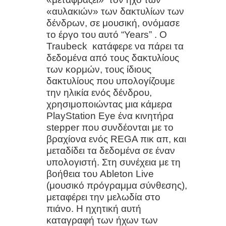
7 μικρές αλλαγές που αυξάνουν την
«αυλακιών» των δακτυλίων των
δένδρων, σε μουσική, ονόμασε
ευτυχία σας καθημερινά «Δεν
το έργο του αυτό “Years” . Ο
Traubeck
κατάφερε να πάρει τα
χρειάζονται μεγάλες αλλαγές — μόνο
δεδομένα από τους δακτυλίους
σωστές κινήσεις.»
των κορμών, τους ίδιους
δακτυλίους που υπολογίζουμε
Πρωτεΐνη μετά τα 50: Πόση
την ηλικία ενός δένδρου,
χρησιμοποιώντας μια κάμερα
χρειάζεστε πραγματικά – Οδηγός 5
PlayStation Eye ένα κινητήρα
stepper που συνδέονται με το
βημάτων
βραχίονα ενός REGA πικ απ, και
μεταδίδει τα δεδομένα σε έναν
Μετά τα 50, σταμάτα να τρως ΑΥΤΟ
υπολογιστή. Στη συνέχεια με τη
βοήθεια του Ableton Live
το «υγιεινό» πρωινό (Σου κλέβει την
(μουσικό πρόγραμμα σύνθεσης),
ενέργεια και μπλοκάρει τον
μεταφέρει την μελωδία στο
πιάνο. Η ηχητική αυτή
μεταβολισμό σου
καταγραφή των ήχων των