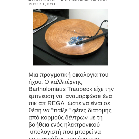
ΜΟΥΣΙΚΗ
,
ΦΥΣΗ
κάτι περίπλοκο… αλλά κάτι πολύ
συγκεκριμένο.»
Αντικατέστησε τώρα ΑΥΤΑ τα λάδια
της κουζίνας σου (Γερνάνε τα
κύτταρά σου 10 χρόνια πιο γρήγορα)
Μια πραγματική οικολογία του
4 βιταμίνες που λείπουν από τους
ήχου. Ο καλλιτέχνης
Bartholomäus Traubeck είχε την
περισσότερους ανθρώπους άνω των
έμπνευση να
αναμορφώσει ένα
πικ απ REGA
ώστε να είναι σε
50
θέση να "παίξει" φέτες διατομής
9 τροφές που βοηθούν φυσικά στη
από κορμούς δέντρων με τη
βοήθεια ενός ηλεκτρονικού
μείωση της πίεσης χωρίς φάρμακα
υπολογιστή που μπορεί να
«μεταφράζει»
τον ήχο των