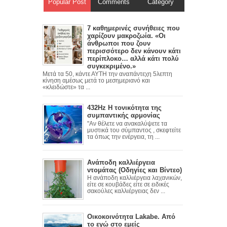
Popular Post
Comments
Category
7 καθημερινές συνήθειες που
χαρίζουν μακροζωία. «Οι
άνθρωποι που ζουν
περισσότερο δεν κάνουν κάτι
περίπλοκο… αλλά κάτι πολύ
συγκεκριμένο.»
Μετά τα 50, κάντε ΑΥΤΗ την αναπάντεχη 5λεπτη
κίνηση αμέσως μετά το μεσημεριανό και
«κλειδώστε» τα ...
432Hz Η τονικότητα της
συμπαντικής αρμονίας
"Αν θέλετε να ανακαλύψετε τα
μυστικά του σύμπαντος , σκεφτείτε
τα όπως την ενέργεια, τη ...
Ανάποδη καλλιέργεια
ντομάτας (Οδηγίες και Βίντεο)
Η ανάποδη καλλιέργεια λαχανικών,
είτε σε κουβάδες είτε σε ειδικές
σακούλες καλλιέργειας δεν ...
Οικοκοινότητα Lakabe. Από
το εγώ στο εμείς