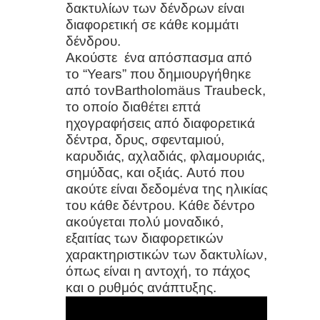
δακτυλίων των δένδρων είναι
Ερημίτες της ψηφιακής εποχής
διαφορετική σε κάθε κομμάτι
δένδρου.
Τι είναι τα microgreens και πώς να
Ακούστε ένα απόσπασμα από
το “Years” που δημιουργήθηκε
τα καλλιεργήσετε
από τονBartholomäus Traubeck,
το οποίο διαθέτει επτά
Greenwashing : Είναι όλα τα
ηχογραφήσεις από διαφορετικά
πράσινα προϊόντα πραγματικά
δέντρα, δρυς, σφενταμιού,
καρυδιάς, αχλαδιάς, φλαμουριάς,
φιλικά προς το περιβάλλον;
σημύδας, και οξιάς. Αυτό που
ακούτε είναι δεδομένα της ηλικίας
Από το take-make-waste στην
του κάθε δέντρου. Κάθε δέντρο
ακούγεται πολύ μοναδικό,
κυκλική οικονομία
εξαιτίας των διαφορετικών
χαρακτηριστικών των δακτυλίων,
Οι περίεργες και επικίνδυνες τοξίνες
όπως είναι η αντοχή, το πάχος
και ο ρυθμός ανάπτυξης.
που κρύβονται στο φαγητό μας
Πιείτε περισσότερο νερό: Η απλή