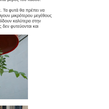
ση για το περιβάλλον
ε. Τα φυτά θα πρέπει να
ράγουν μικρότερου μεγέθους
δίδουν καλύτερα στην
σας και « δύναμη χωρίς να πατήσετε σε γυμναστήριο
 δεν φυτεύονται και