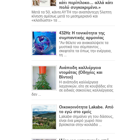
κάτι περίπλοκο… αλλά κάτι
πολύ συγκεκριμένο.»
Μετά τα 50, κάντε ΑΥΤΗ την αναπάντεχη 5λεπτη
κίνηση αμέσως μετά το μεσημεριανό και
«κλειδώστε» τα ...
432Hz Η τονικότητα της
συμπαντικής αρμονίας
"Αν θέλετε να ανακαλύψετε τα
μυστικά του σύμπαντος ,
σκεφτείτε τα όπως την ενέργεια,
τη ...
Ανάποδη καλλιέργεια
ντομάτας (Οδηγίες και
Βίντεο)
Η ανάποδη καλλιέργεια
λαχανικών, είτε σε κουβάδες είτε
σε ειδικές σακούλες καλλιέργειας
δεν ...
Οικοκοινότητα Lakabe. Από
το εγώ στο εμείς
Lakabe σημαίνει γη του δάσους,
είναι ένα μικρό χωριό που
βρίσκεται στην κοιλάδα ...