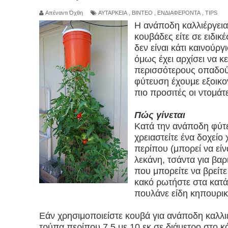
Απέναντι Όχθη
ΑΥΤΑΡΚΕΙΑ
,
ΒΙΝΤΕΟ
,
ΕΝΔΙΑΦΕΡΟΝΤΑ
,
TIPS
Πρωτεΐνη μετά τα 50: Πόση χρειάζεστε πραγματικά 
Η ανάποδη καλλιέργεια 
κουβάδες είτε σε ειδικ
Μετά τα 50, σταμάτα να τρως ΑΥΤΟ το «υγιεινό» πρωι
δεν είναι κάτι καινούργι
όμως έχει αρχίσει να κε
σου
περισσότερους οπαδού
φύτευση έχουμε εξοικο
Ερημίτες της ψηφιακής εποχής
πιο προσιτές οι ντομάτ
Τι είναι τα microgreens και πώς να τα καλλιεργήσετε
Πώς γίνεται
Κατά την ανάποδη φύτε
Greenwashing : Είναι όλα τα πράσινα προϊόντα πραγ
χρειαστείτε ένα δοχείο
Από το take-make-waste στην κυκλική οικονομία
περίπου (μπορεί να είν
λεκάνη, τσάντα για βαρι
Οι περίεργες και επικίνδυνες τοξίνες που κρύβονται
που μπορείτε να βρείτε 
κακό ρωτήστε στα κατ
Πιείτε περισσότερο νερό: Η απλή λύση σε πολλά πρ
πουλάνε είδη κηπουρικ
Από τα ..σκατά στο φλιτζάνι: Ανακαλύψτε τους πιο 
Εάν χρησιμοποιείστε κουβά για ανάποδη καλλιέ
τρύπα περίπου 7,5 με 10 εκ σε διάμετρο στο κ