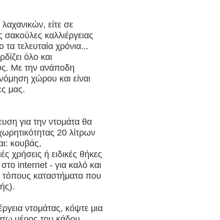
– Οδηγός 5 βημάτων
λαχανικών, είτε σε
ές σακούλες καλλιέργειας
νό (Σου κλέβει την ενέργεια και μπλοκάρει τον μεταβολισμό
ο τα τελευταία χρόνια...
ρδίζει όλο και
ς. Με την ανάποδη
νόμηση χώρου και είναι
ες μας.
υση για την ντομάτα θα
ματικά φιλικά προς το περιβάλλον;
 χωρητικότητας 20 λίτρων
αι: κουβάς,
ές χρήσεις ή ειδικές θήκες
 στο φαγητό μας
στο internet - για καλό και
ά τόπους καταστήματα που
οβλήματα υγείας
ής).
ακριβούς και παράξενους καφέδες
ργεια ντομάτας, κόψτε μια
άτω μέρος του κάδου.