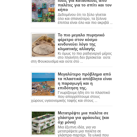
Ιδέες για κατασκευές από
παλέτες για το σπίτι και τον
κήπο
Δεδομένου ότι το ξύλο γίνεται
όλο και σπανιότερο, τα ξύλινα
έπιπλα είναι όλο και πιο ακριβά ...
Το πιο μεγαλο πυρηνικό
φέρετρο στον κόσμο
κινδυνεύει λόγο της
κλιματικής αλλαγής
Κι όμως το πιο ραδιενεργό μέρος
στο πλανήτη δεν βρίσκεται ούτε
στη Φουκουσίμα και ούτε στο ...
Μεγαλύτερο πρόβλημα από
τα πλαστικά απόβλητα είναι
η παραγωγή και η
επιδότηση της.
Γνωρίζουμε ήδη ότι το πλαστικό
που απορρίπτουμε στους
χώρους υγειονομικής ταφής και στους ...
Μετατρέψτε μια παλέτα σε
γλάστρα για φράουλες (και
όχι μόνο)
Mια έξυπνη ιδέα, για να
μετατρέψετε μια παλέτα σε
γλάστρα-παρτέρι. Τα υλικά που