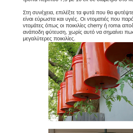
Πλαστικό κάνναβης: Μια εναλλακτική και βιώσιμη λύ
Στη συνέχεια, επιλέξτε τα φυτά που θα φυτέψτ
Πώς οι χώροι πρασίνου επιδρούν στην υγεία μας
είναι εύρωστα και υγιές. Οι ντοματιές που πα
ντομάτες όπως οι ποικιλίες cherry ή roma απο
Μετά τα 50, κάντε ΑΥΤΟ το απλό κόλπο με το πιάτο 
ανάποδη φύτευση, χωρίς αυτό να σημαίνει πως
μεγαλύτερες ποικιλίες.